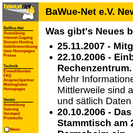
BaWue-Net e.V. Ne
BaWue-Net
Was gibt's Neues 
Anmeldung
Internet-Zugang
Domain-Hosting
25.11.2007 - Mi
Gebührenordnung
User-Homepages
22.10.2006 - Ein
Presse
Rechenzentrum.
Technik
Einwahlknoten
FAQ
Mehr Information
Ansprechpartner
Mailinglisten
Mittlerweile sind 
Homepages
und sätlich Daten
Verein
Anmeldung
20.10.2006 - Das
Satzung
Vorstand
Protokolle
Stammtisch am 2
News