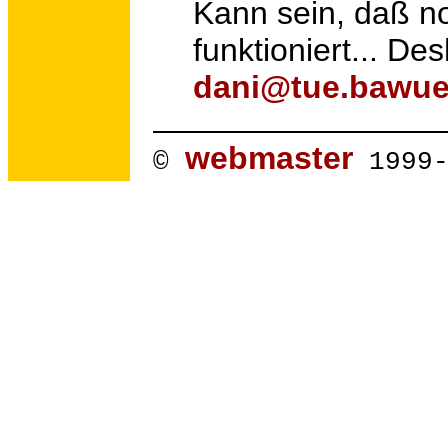
Kann sein, daß no
funktioniert... D
dani@tue.bawue
webmaster
©
1999