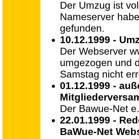
Der Umzug ist vo
Nameserver haben
gefunden.
10.12.1999 - Um
Der Webserver ww
umgezogen und da
Samstag nicht err
01.12.1999 - auß
Mitgliedervers
Der Bawue-Net e.
22.01.1999 - Re
BaWue-Net Webs